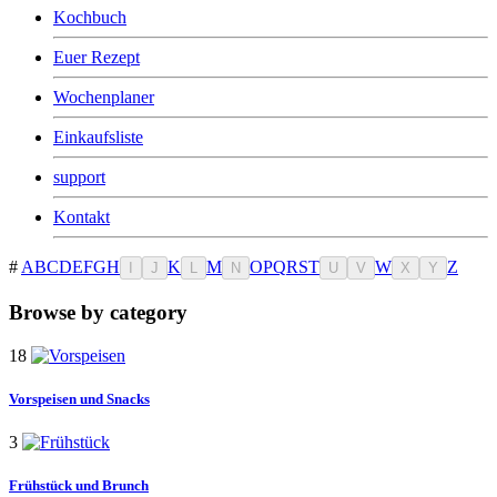
Kochbuch
Euer Rezept
Wochenplaner
Einkaufsliste
support
Kontakt
#
A
B
C
D
E
F
G
H
K
M
O
P
Q
R
S
T
W
Z
I
J
L
N
U
V
X
Y
Browse by category
18
Vorspeisen
und Snacks
3
Frühstück
und Brunch