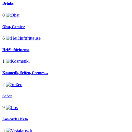
Drinks
0
Obst,
Gemüse
6
Heißluftfritteuse
1
Kosmetik,
Seifen, Cremes ...
2
Soßen
9
Los
carb / Keto
5