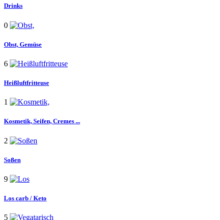
Drinks
0
Obst,
Gemüse
6
Heißluftfritteuse
1
Kosmetik,
Seifen, Cremes ...
2
Soßen
9
Los
carb / Keto
5