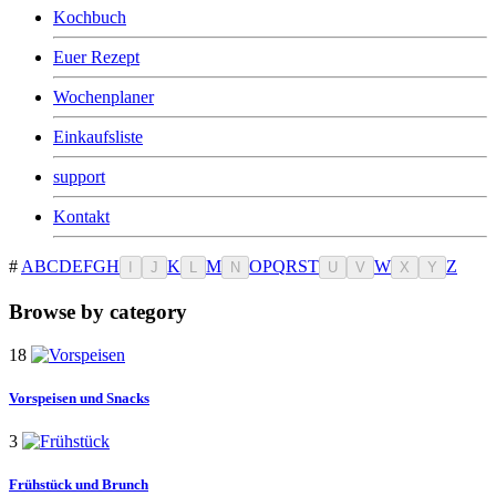
Kochbuch
Euer Rezept
Wochenplaner
Einkaufsliste
support
Kontakt
#
A
B
C
D
E
F
G
H
K
M
O
P
Q
R
S
T
W
Z
I
J
L
N
U
V
X
Y
Browse by category
18
Vorspeisen
und Snacks
3
Frühstück
und Brunch