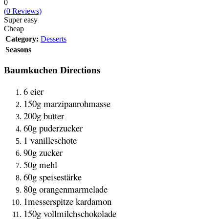
0
(
0
Reviews)
Super easy
Cheap
Category:
Desserts
Seasons
Baumkuchen Directions
6 eier
150g marzipanrohmasse
200g butter
60g puderzucker
1 vanilleschote
90g zucker
50g mehl
60g speisestärke
80g orangenmarmelade
1messerspitze kardamon
150g vollmilchschokolade